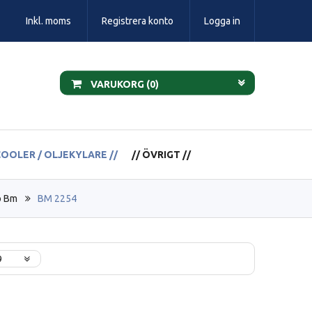
Inkl. moms
Registrera konto
Logga in
VARUKORG (
0
)
COOLER / OLJEKYLARE //
// ÖVRIGT //
o Bm
BM 2254