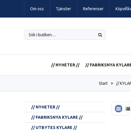
Om oss
Tjänster
Referenser
Köpvillk
// NYHETER //
// FABRIKSNYA KYLARE
Start
// KYLA
// NYHETER //
// FABRIKSNYA KYLARE //
// UTBYTES KYLARE //