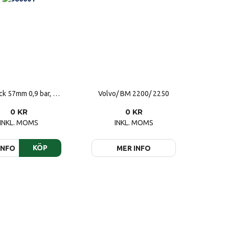
Kylarlock 57mm 0,9 bar, dubbla packningar
Volvo/ BM 2200/ 2250
0 KR
0 KR
INKL. MOMS
INKL. MOMS
KÖP
INFO
MER INFO