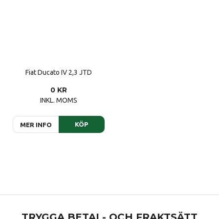
Fiat Ducato IV 2,3 JTD
0 KR
INKL. MOMS
KÖP
MER INFO
TRYGGA BETAL- OCH FRAKTSÄTT