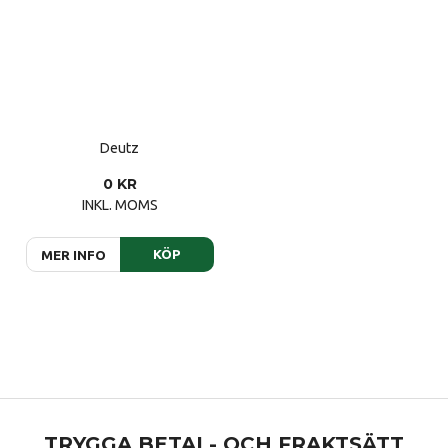
Deutz
0 KR
INKL. MOMS
KÖP
MER INFO
TRYGGA BETAL- OCH FRAKTSÄTT