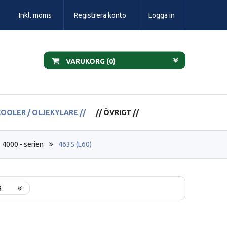
Inkl. moms
Registrera konto
Logga in
VARUKORG (
0
)
COOLER / OLJEKYLARE //
// ÖVRIGT //
4000 - serien
4635 (L60)