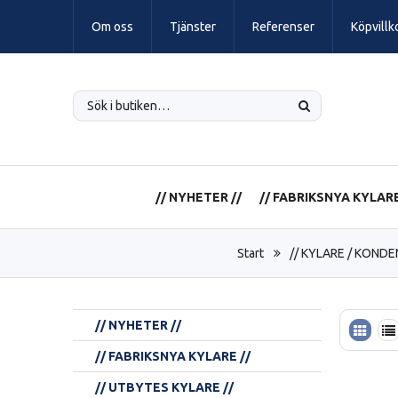
Om oss
Tjänster
Referenser
Köpvillk
// NYHETER //
// FABRIKSNYA KYLARE
Start
// KYLARE / KONDE
// NYHETER //
// FABRIKSNYA KYLARE //
// UTBYTES KYLARE //