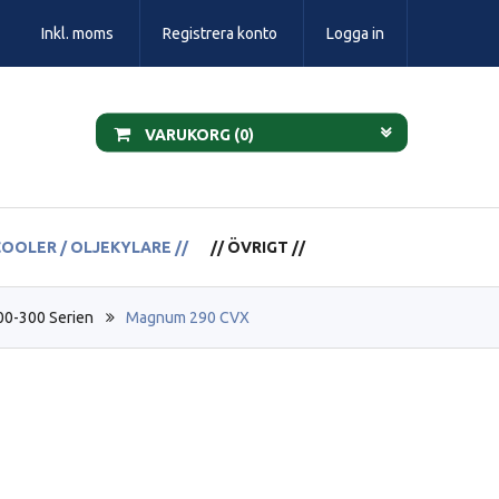
Inkl. moms
Registrera konto
Logga in
VARUKORG (
0
)
COOLER / OLJEKYLARE //
// ÖVRIGT //
0-300 Serien
Magnum 290 CVX