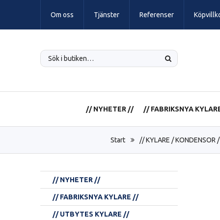
Om oss
Tjänster
Referenser
Köpvillk
// NYHETER //
// FABRIKSNYA KYLARE
Start
// KYLARE / KONDENSOR /
// NYHETER //
// FABRIKSNYA KYLARE //
// UTBYTES KYLARE //