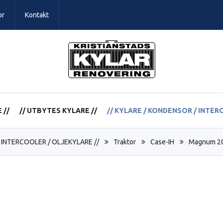
or
Kontakt
 //
// UTBYTES KYLARE //
// KYLARE / KONDENSOR / INTER
 INTERCOOLER / OLJEKYLARE //
Traktor
Case-IH
Magnum 20